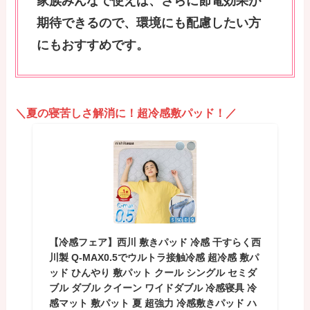
家族みんなで使えば、さらに節電効果が
期待できるので、環境にも配慮したい方
にもおすすめです。
＼夏の寝苦しさ解消に！超冷感敷パッド！／
【冷感フェア】西川 敷きパッド 冷感 干すらく西
川製 Q-MAX0.5でウルトラ接触冷感 超冷感 敷パ
ッド ひんやり 敷パット クール シングル セミダ
ブル ダブル クイーン ワイドダブル 冷感寝具 冷
感マット 敷パット 夏 超強力 冷感敷きパッド ハ