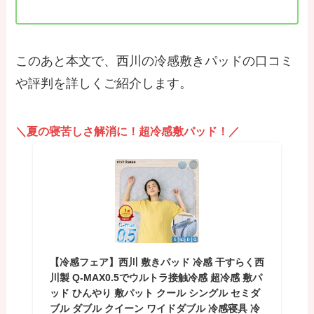
このあと本文で、西川の冷感敷きパッドの口コミ
や評判を詳しくご紹介します。
＼夏の寝苦しさ解消に！超冷感敷パッド！／
【冷感フェア】西川 敷きパッド 冷感 干すらく西
川製 Q-MAX0.5でウルトラ接触冷感 超冷感 敷パ
ッド ひんやり 敷パット クール シングル セミダ
ブル ダブル クイーン ワイドダブル 冷感寝具 冷