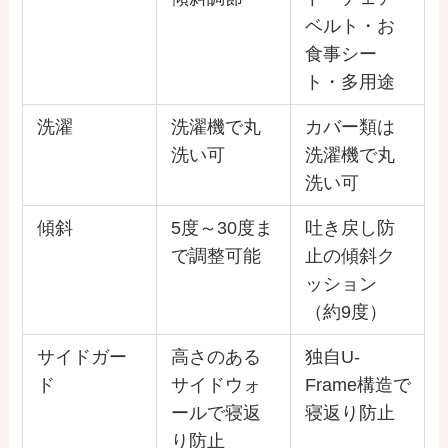
ベルト・お
食事シー
ト・多用途
洗濯
洗濯機で丸
カバー類は
洗い可
洗濯機で丸
洗い可
傾斜
5度～30度ま
吐き戻し防
で調整可能
止の傾斜ク
ッション
（約9度）
サイドガー
高さのある
独自U-
ド
サイドウォ
Frame構造で
ールで寝返
寝返り防止
り防止