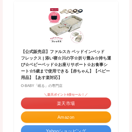
【公式販売店】ファルスカ ベッドインベッド
フレックス | 添い寝☆川の字☆折り畳み☆持ち運
び☆ベビーベッド☆お座りサポート☆お食事シ
ート☆5歳まで使用できる【赤ちゃん】【ベビー
用品】【あす楽対応】
O-BABY「眠る」の専門店
＼楽天ポイント4倍セール！／
楽天市場
Amazon
Yahooショッピング