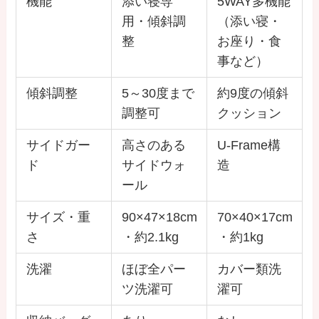
機能
添い寝専
5WAY多機能
用・傾斜調
（添い寝・
整
お座り・食
事など）
傾斜調整
5～30度まで
約9度の傾斜
調整可
クッション
サイドガー
高さのある
U-Frame構
ド
サイドウォ
造
ール
サイズ・重
90×47×18cm
70×40×17cm
さ
・約2.1kg
・約1kg
洗濯
ほぼ全パー
カバー類洗
ツ洗濯可
濯可