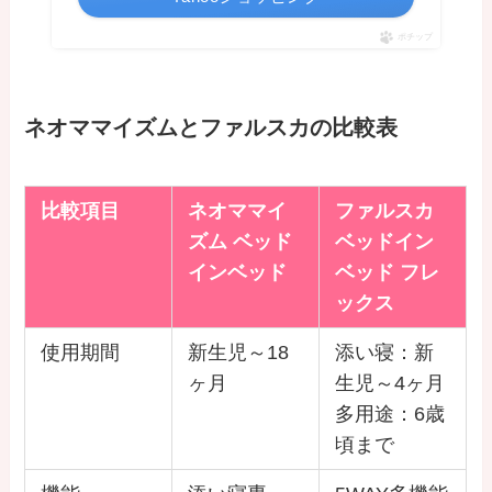
ポチップ
ネオママイズムとファルスカの比較表
比較項目
ネオママイ
ファルスカ
ズム ベッド
ベッドイン
インベッド
ベッド フレ
ックス
使用期間
新生児～18
添い寝：新
ヶ月
生児～4ヶ月
多用途：6歳
頃まで