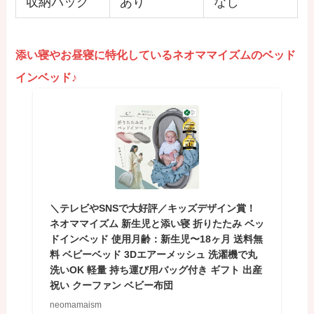
収納バッグ
あり
なし
添い寝やお昼寝に特化しているネオママイズムのベッド
インベッド♪
＼テレビやSNSで大好評／キッズデザイン賞！
ネオママイズム 新生児と添い寝 折りたたみ ベッ
ドインベッド 使用月齢：新生児〜18ヶ月 送料無
料 ベビーベッド 3Dエアーメッシュ 洗濯機で丸
洗いOK 軽量 持ち運び用バッグ付き ギフト 出産
祝い クーファン ベビー布団
neomamaism