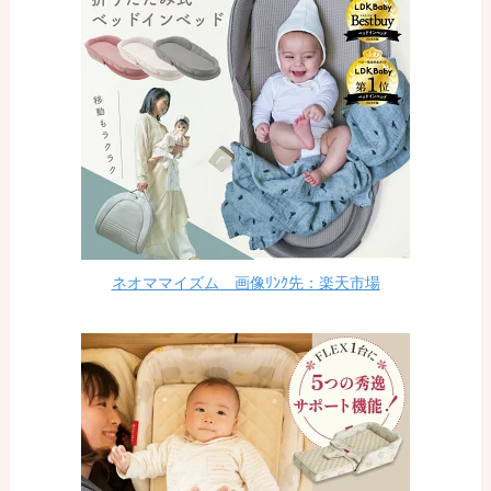
ネオママイズム 画像ﾘﾝｸ先：楽天市場