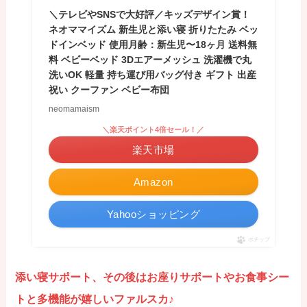
＼テレビやSNSで大好評／キッズデザイン賞！
ネオママイズム 新生児と添い寝 折りたたみ ベッ
ドインベッド 使用月齢：新生児〜18ヶ月 送料無
料 ベビーベッド 3Dエアーメッシュ 洗濯機で丸
洗いOK 軽量 持ち運び用バッグ付き ギフト 出産
祝い クーファン ベビー布団
neomamaism
＼楽天ポイント4倍セール！／
楽天市場
Amazon
Yahooショッピング
ポチップ
添い寝サポート、その後はお座りサポートやお食事シー
トと多機能が嬉しいファルスカ♪