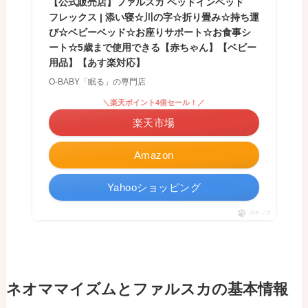
【公式販売店】ファルスカ ベッドインベッド
フレックス | 添い寝☆川の字☆折り畳み☆持ち運
び☆ベビーベッド☆お座りサポート☆お食事シ
ート☆5歳まで使用できる【赤ちゃん】【ベビー
用品】【あす楽対応】
O-BABY「眠る」の専門店
＼楽天ポイント4倍セール！／
楽天市場
Amazon
Yahooショッピング
ポチップ
ネオママイズムとファルスカの基本情報