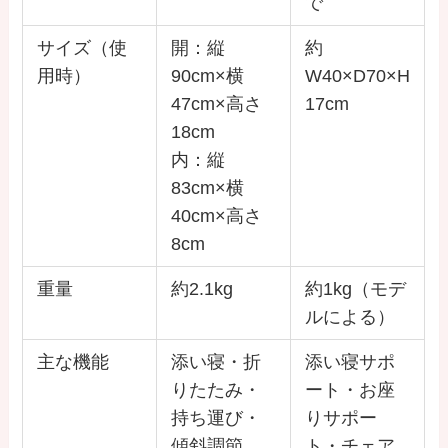
で
サイズ（使
開：縦
約
用時）
90cm×横
W40×D70×H
47cm×高さ
17cm
18cm
内：縦
83cm×横
40cm×高さ
8cm
重量
約2.1kg
約1kg（モデ
ルによる）
主な機能
添い寝・折
添い寝サポ
りたたみ・
ート・お座
持ち運び・
りサポー
傾斜調節
ト・チェア