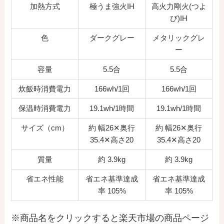
加熱方式
極うま強火IH
高火力剛火(つよ
び)IH
色
ダークグレー
メタリックグレ
ー
容量
5.5合
5.5合
炊飯時消費電力
166wh/1回
166wh/1回
保温時消費電力
19.1wh/1時間
19.1wh/1時間
サイズ（cm）
約 幅26✕奥行
約 幅26✕奥行
35.4✕高さ20
35.4✕高さ20
質量
約 3.9kg
約 3.9kg
省エネ性能
省エネ基準達成
省エネ基準達成
率 105%
率 105%
※商品名をクリックすると楽天市場の商品ページ