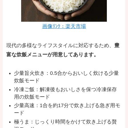
画像ﾘﾝｸ：楽天市場
現代の多様なライフスタイルに対応するため、
豊
富な炊飯メニューが用意してあります。
少量旨火炊き：0.5合からおいしく炊ける少量
炊飯モード
冷凍ご飯：解凍後もおいしさを保つ冷凍保存
用の炊飯モード
少量高速：1合を約17分で炊き上げる急ぎ用モ
ード
極うま：じっくり時間をかけて炊き上げる贅