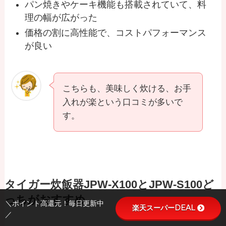
パン焼きやケーキ機能も搭載されていて、料
理の幅が広がった
価格の割に高性能で、コストパフォーマンス
が良い
こちらも、美味しく炊ける、お手
入れが楽という口コミが多いで
す。
タイガー炊飯器JPW-X100とJPW-S100ど
っちがおすすめ
＼ポイント高還元！毎日更新中
楽天スーパーDEAL
／