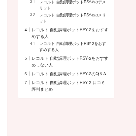
レコルト 自動調理ポットRSY-2のデメ
リット
レコルト 自動調理ポットRSY-2のメリ
ット
レコルト 自動調理ポットRSY-2をおすす
めする人
レコルト 自動調理ポットRSY-2をおす
すめする人
レコルト 自動調理ポットRSY-2をおすす
めしない人
レコルト 自動調理ポットRSY-2のQ＆A
レコルト 自動調理ポットRSY-2 口コミ
評判まとめ