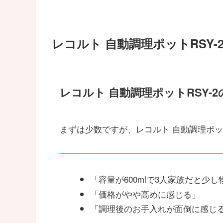
レコルト 自動調理ポットRSY-
レコルト 自動調理ポットRSY-
まずは少数ですが、レコルト 自動調理ポッ
「容量が600mlで3人家族だと少
「価格がやや高めに感じる」
「調理後のお手入れが面倒に感じ