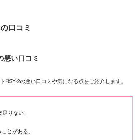
2の口コミ
2の悪い口コミ
トRSY-2の悪い口コミや気になる点をご紹介します。
し物足りない」
ることがある」