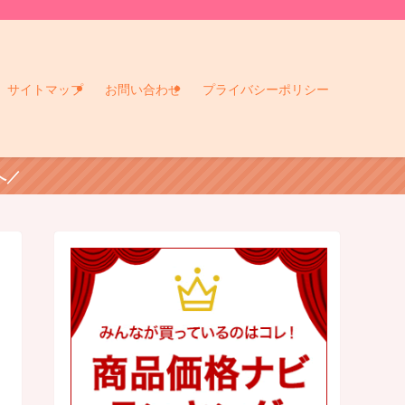
サイトマップ
お問い合わせ
プライバシーポリシー
へ／