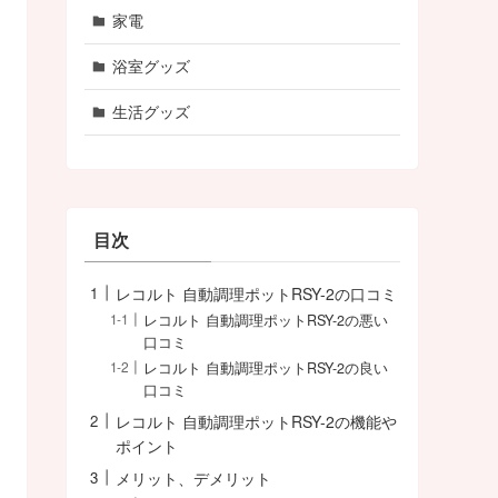
家電
浴室グッズ
生活グッズ
目次
レコルト 自動調理ポットRSY-2の口コミ
レコルト 自動調理ポットRSY-2の悪い
口コミ
レコルト 自動調理ポットRSY-2の良い
口コミ
レコルト 自動調理ポットRSY-2の機能や
ポイント
メリット、デメリット