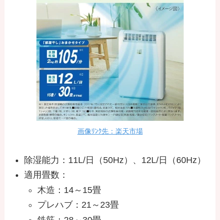
画像ﾘﾝｸ先：楽天市場
除湿能力：11L/日（50Hz）、12L/日（60Hz）
適用畳数：
木造：14～15畳
プレハブ：21～23畳
鉄筋：28～30畳