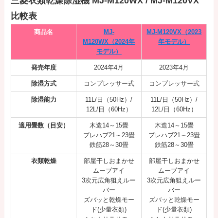
三菱衣類乾燥除湿機 MJ-M120WX / MJ-M120VX
比較表
商品名
MJ-
MJ-M120VX（2023
M120WX（2024年
年モデル）
モデル）
発売年度
2024年4月
2023年4月
除湿方式
コンプレッサー式
コンプレッサー式
除湿能力
11L/日（50Hz）/
11L/日（50Hz）/
12L/日（60Hz）
12L/日（60Hz）
適用畳数（目安）
木造14～15畳
木造14～15畳
プレハブ21～23畳
プレハブ21～23畳
鉄筋28～30畳
鉄筋28～30畳
衣類乾燥
部屋干しおまかせ
部屋干しおまかせ
ムーブアイ
ムーブアイ
3次元広角狙えルー
3次元広角狙えルー
バー
バー
ズバッと乾燥モー
ズバッと乾燥モー
ド(少量衣類)
ド(少量衣類)