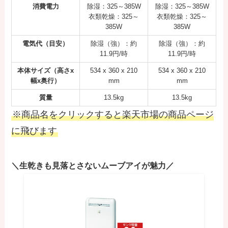
消費電力
除湿：325～385W
除湿：325～385W
衣類乾燥：325～
衣類乾燥：325～
385W
385W
電気代（目安）
除湿（強）：約
除湿（強）：約
11.9円/時
11.9円/時
本体サイズ（高さx
534 x 360 x 210
534 x 360 x 210
幅x奥行）
mm
mm
質量
13.5kg
13.5kg
※商品名をクリックすると楽天市場の商品ページ
に飛びます
＼生乾きも見落とさないムーブアイが魅力／