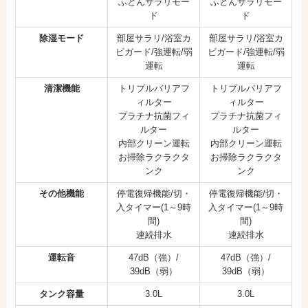
ふとんサラリモー
ふとんサラリモー
ド
ド
除湿モード
部屋サラリ/浴室カ
部屋サラリ/浴室カ
ビガード/強運転/弱
ビガード/強運転/弱
運転
運転
清潔機能
トリプルバリアフ
トリプルバリアフ
ィルター
ィルター
プラチナ抗菌フィ
プラチナ抗菌フィ
ルター
ルター
内部クリーン運転
内部クリーン運転
お掃除ラクラクタ
お掃除ラクラクタ
ンク
ンク
その他機能
停電復帰機能/切・
停電復帰機能/切・
入タイマー(1～9時
入タイマー(1～9時
間)
間)
連続排水
連続排水
運転音
47dB（強）/
47dB（強）/
39dB（弱）
39dB（弱）
タンク容量
3.0L
3.0L