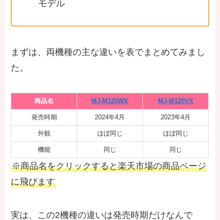
モデル
まずは、両機種の主な違いを表でまとめてみまし
た。
商品名
MJ-M120WX
MJ-M120VX
発売時期
2024年4月
2023年4月
外観
ほぼ同じ
ほぼ同じ
機能
同じ
同じ
※商品名をクリックすると楽天市場の商品ページ
に飛びます
実は、この2機種の違いは発売時期だけなんで