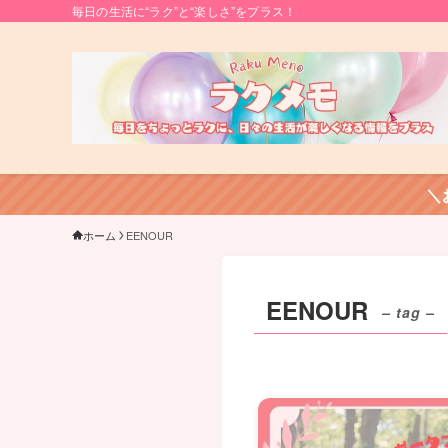
毎日の生活に“ラク”と“楽しさ”をプラス！
＼
ホーム
EENOUR
EENOUR
– tag –