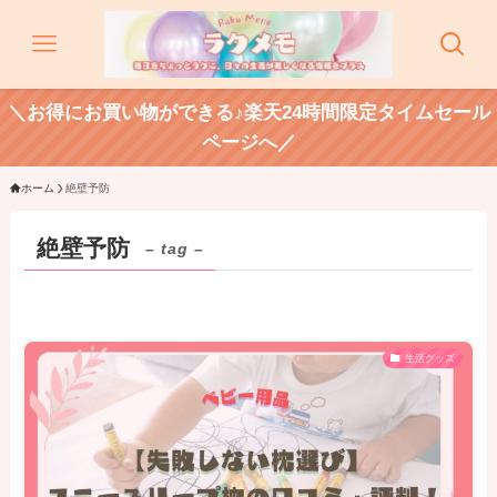
＼お得にお買い物ができる♪楽天24時間限定タイムセール
ページへ／
ホーム
絶壁予防
絶壁予防
– tag –
生活グッズ