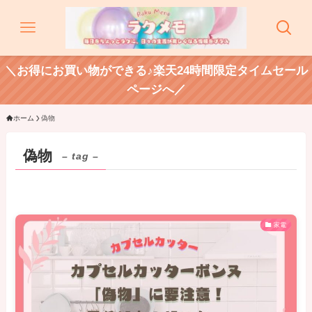
＼お得にお買い物ができる♪楽天24時間限定タイムセール
ページへ／
ホーム
偽物
偽物
– tag –
家電