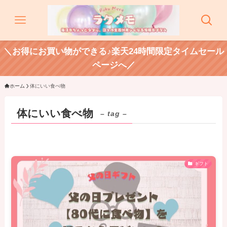
＼お得にお買い物ができる♪楽天24時間限定タイムセール
ページへ／
ホーム
体にいい食べ物
体にいい食べ物
– tag –
ギフト