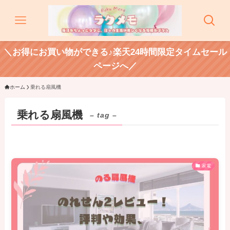
＼お得にお買い物ができる♪楽天24時間限定タイムセール
ページへ／
ホーム
乗れる扇風機
乗れる扇風機
– tag –
家電